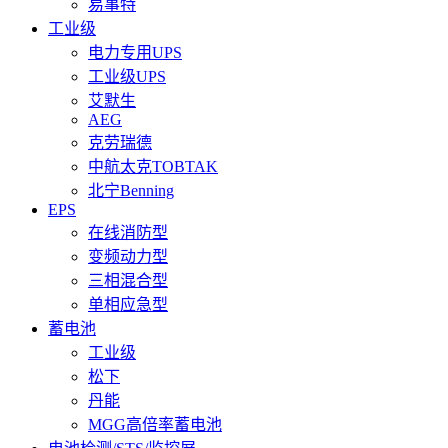
易事特
工业级
电力专用UPS
工业级UPS
艾默生
AEG
克劳瑞德
中航太克TOBTAK
北宁Benning
EPS
在线消防型
变频动力型
三相混合型
单相应急型
蓄电池
工业级
松下
丹能
MGG高倍率蓄电池