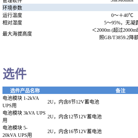
管理软件
环境参数
运行温度
0～＋40℃
相对湿度
5～95%，无凝
＜2000m (超过2000
最大海拔高度
照GB/T3859.2降
选件
选件产品名称
备注
电池模块 1-2kVA
2U，内含8节12V蓄电池
UPS用
电池模块 3kVA UPS
2U，内含12节12V蓄电池
用
电池模块 5-
2U，内含16节12V蓄电池
20kVA UPS用