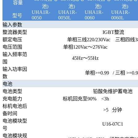
容量
池)
池)
池)
池)
UHA1R-
UHA1R-
UHA1R-
UHA1R-
型号
0050
0050L
0060
0060L
输入参数
整流器类型
IGBT整流
额定电压
单相三线220/230Vac 三相四线380
电压范围
单相120Vac～276Vac
输入频率范
45Hz～55Hz
围
输入功率因
单相>=0.99 / 三相 >=0.9
数
电池
电池类型
铅酸免维护蓄电池
充电能力
标机回充至90% <3h
标机电池后
>5 分钟
备时间
电池模块型
U16-07C1
号
电池模块规