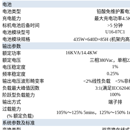
电池
电池类型
铅酸免维护蓄电
充电能力
最大充电功率4.5
标机电池后备时间
>5 分钟
U16-07C1
电池模块型号
电池模块规格
435W×640D×85H (机架内高
输出参数
16KVA/14.4KW
额定功率
额定电压
三相380Vac，单相22
1%
电压稳定度
0.25%
频率稳定度
输出电压波形畸变率
<2%线性负载 <5%
负载最大峰值因数
3:1(满足IEC62040
100%
阶跃型负载能力
输出方式
端子排
过载能力
105%～125% 5mins，125%～150% 
(% 额定负载)
系统参数及标准
变换类型
双变换在线式