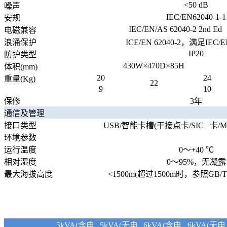
<50 dB
噪声
IEC/EN62040-1-1
安规
IEC/EN/AS 62040-2 2nd Ed
电磁兼容
浪涌保护
ICE/EN 62040-2
，满足
IEC/E
IP20
防护类型
430W
×
470D
×
85H
体积
(mm)
20
24
重量
(Kg)
22
9
10
保修
3
年
通信及管理
接口类型
USB/
智能卡槽
(
干接点卡
/SIC
卡
/M
环境参数
运行温度
0
～
+40
℃
相对湿度
0
～
95%
，
无凝露
最大海拔高度
<1500m(
超过
1500m
时，参照
GB/T
5kVA(含电
5kVA(无电
6kVA(含电
6kVA(无电