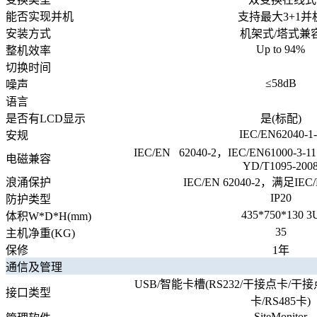
能否实现并机
支持最大3+1并
安装方式
机架式/塔式兼
Up to 94%
整机效率
切换时间
≤58dB
噪声
语言
是否有LCD显示
是(标配)
IEC/EN62040-1-
安规
IEC/EN 62040-2，IEC/EN61000-3-1
电磁兼容
YD/T1095-200
浪涌保护
IEC/EN 62040-2，满足IEC/
IP20
防护类型
435*750*130 3
体积W*D*H(mm)
35
主机净重(KG)
保修
1年
通信及管理
USB/智能卡槽(RS232/干接点卡/干接点
接口类型
卡/RS485卡)
SiteMonitor