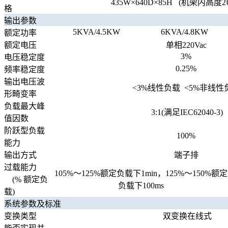
435W×640D×85H (机架内高度2U
格
输出参数
5KVA/4.5KW
6KVA/4.8KW
额定功率
额定电压
单相220Vac
3%
电压稳定度
0.25%
频率稳定度
输出电压波
<3%线性负载 <5%非线性
形畸变率
负载最大峰
3:1(满足IEC62040-3)
值因数
阶跃型负载
100%
能力
输出方式
端子排
过载能力
105%～125%额定负载下1min，125%～150%额定
(% 额定负
负载下100ms
载)
系统参数及标准
变换类型
双变换在线式