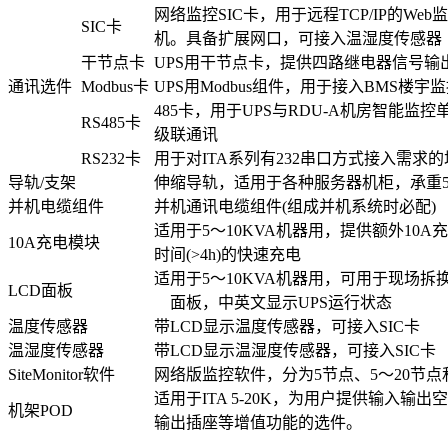
网络监控SIC卡，用于远程TCP/IP的We
SIC卡
机。具备扩展网口，可接入温湿度传感器
干节点卡
UPS用干节点卡，提供四路继电器信号输
通讯选件
Modbus卡
UPS用Modbus组件，用于接入BMS楼宇
485卡，用于UPS与RDU-A机房智能监
RS485卡
级联通讯
RS232卡
用于对ITA系列有232串口方式接入需求的
导轨/支架
伸缩导轨，适用于各种服务器机柜，承重5
并机电缆组件
并机通讯电缆组件(组成并机系统时必配)
适用于5～10KVA机器用，提供额外10
10A充电模块
时间(>4h)的快速充电
适用于5～10KVA机器用，可用于现场拆换
LCD面板
面板，中英文显示UPS运行状态
温度传感器
带LCD显示温度传感器，可接入SIC卡
温湿度传感器
带LCD显示温湿度传感器，可接入SIC卡
SiteMonitor软件
网络版监控软件，分为5节点、5～20节
适用于ITA 5-20K，为用户提供输入输
机架POD
输出插座等增值功能的选件。