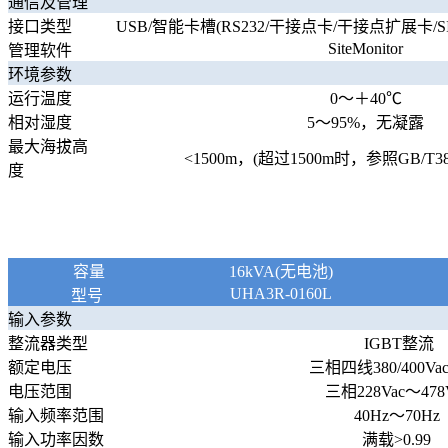
通信及管理
接口类型
USB/智能卡槽(RS232/干接点卡/干接点扩展卡/SIC卡
SiteMonitor
管理软件
环境参数
运行温度
0～＋40℃
相对湿度
5～95%，无凝露
最大海拔高
<1500m，(超过1500m时，参照GB/T3
度
容量
16kVA(无电池)
UHA3R-0160L
型号
输入参数
整流器类型
IGBT整流
额定电压
三相四线380/400Va
电压范围
三相228Vac～478
输入频率范围
40Hz～70Hz
输入功率因数
满载>0.99