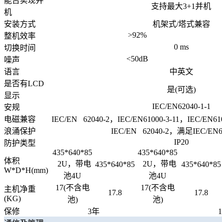
能否实现并
支持最大3+1并机
机
安装方式
机架式/塔式兼容
>92%
整机效率
0 ms
切换时间
<50dB
噪声
语言
中英文
是否有LCD
是(可选)
显示
IEC/EN62040-1-1
安规
电磁兼容
IEC/EN 62040-2，IEC/EN61000-3-11，IEC/EN61
浪涌保护
IEC/EN 62040-2，满足IEC/EN61
IP20
防护类型
435*640*85
435*640*85
体积
2U，带电
2U，带电
435*640*85
435*640*85
W*D*H(mm)
池4U
池4U
17(不含电
17(不含电
主机净重
17.8
17.8
(KG)
池)
池)
保修
3年