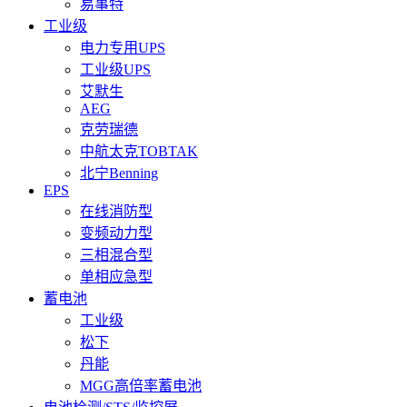
易事特
工业级
电力专用UPS
工业级UPS
艾默生
AEG
克劳瑞德
中航太克TOBTAK
北宁Benning
EPS
在线消防型
变频动力型
三相混合型
单相应急型
蓄电池
工业级
松下
丹能
MGG高倍率蓄电池